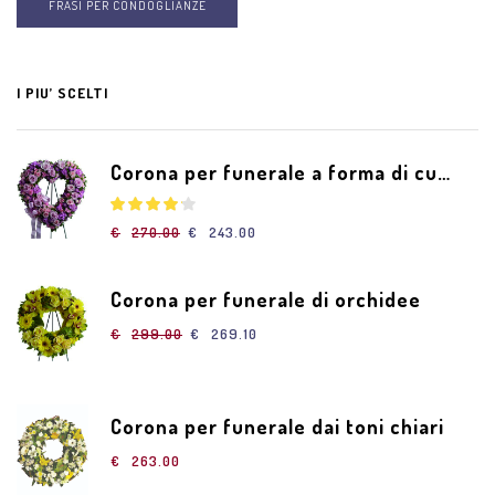
FRASI PER CONDOGLIANZE
I PIU’ SCELTI
Corona per funerale a forma di cuore di fiori rosa
€
270.00
€
243.00
Corona per funerale di orchidee
€
299.00
€
269.10
Corona per funerale dai toni chiari
€
263.00